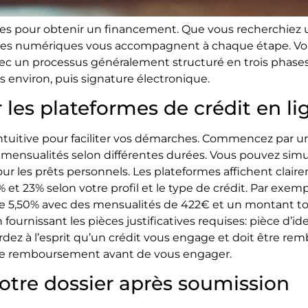
es pour obtenir un financement. Que vous recherchiez u
ormes numériques vous accompagnent à chaque étape. V
vec un processus généralement structuré en trois phase
 environ, puis signature électronique.
 les plateformes de crédit en li
 intuitive pour faciliter vos démarches. Commencez par u
s mensualités selon différentes durées. Vous pouvez simu
ur les prêts personnels. Les plateformes affichent clai
0% et 23% selon votre profil et le type de crédit. Par exe
de 5,50% avec des mensualités de 422€ et un montant tota
urnissant les pièces justificatives requises: pièce d’iden
rdez à l’esprit qu’un crédit vous engage et doit être rem
de remboursement avant de vous engager.
votre dossier après soumission