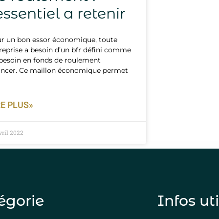
’essentiel a retenir
r un bon essor économique, toute
reprise a besoin d’un bfr défini comme
besoin en fonds de roulement
ancer. Ce maillon économique permet
RE PLUS»
vril 2022
égorie
Infos ut