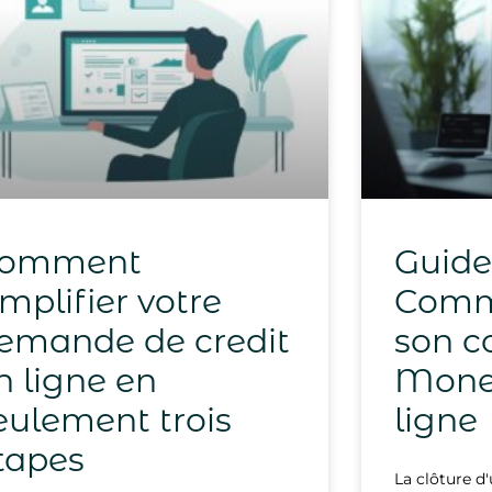
omment
Guide
implifier votre
Comme
emande de credit
son c
n ligne en
Mone
eulement trois
ligne
tapes
La clôture 