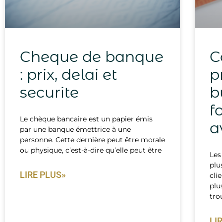
Cheque de banque
C
: prix, delai et
p
securite
b
f
Le chèque bancaire est un papier émis
a
par une banque émettrice à une
personne. Cette dernière peut être morale
ou physique, c’est-à-dire qu’elle peut être
Les
plu
LIRE PLUS»
cli
plu
tro
LI