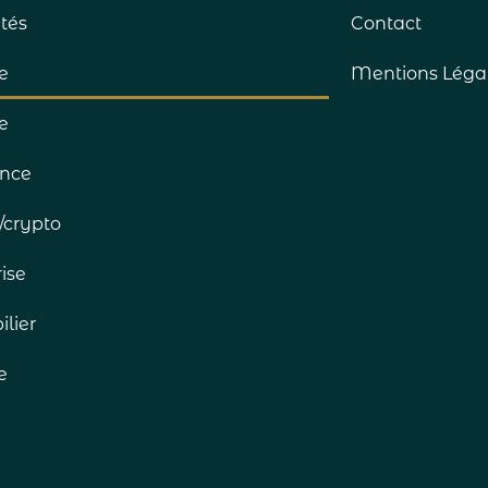
ités
Contact
e
Mentions Léga
e
nce
/crypto
ise
lier
e