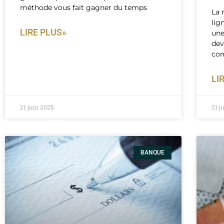
méthode vous fait gagner du temps
La 
lig
LIRE PLUS»
une
dev
co
LI
21 juin 2025
21 j
BANQUE