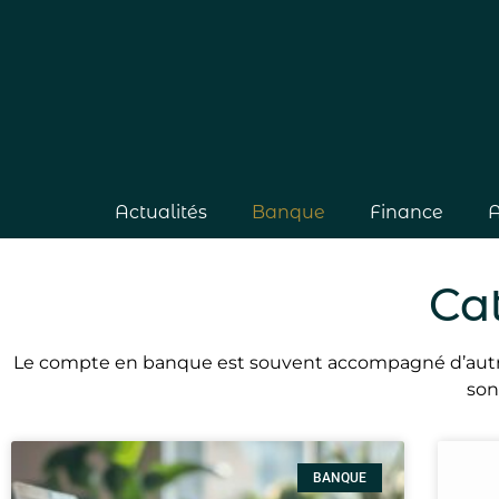
Actualités
Banque
Finance
A
Ca
Le compte en banque est souvent accompagné d’autres fac
son
BANQUE