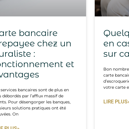
arte bancaire
Quelq
repayee chez un
en ca
uraliste :
sur c
onctionnement et
Bon nombre 
vantages
carte bancai
d’escroquerie
votre carte e
 services bancaires sont de plus en
s débordés par l’afflux massif de
LIRE PLUS
ents. Pour désengorger les banques,
sieurs solutions pratiques ont été
uvées. On
RE PLUS»