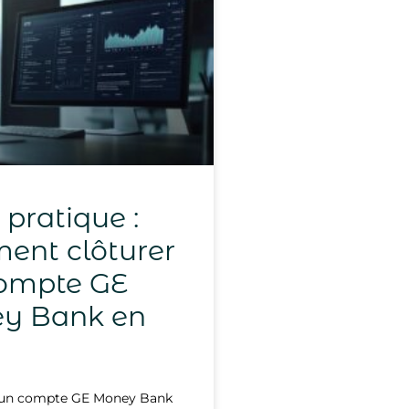
 pratique :
nt clôturer
ompte GE
y Bank en
d'un compte GE Money Bank