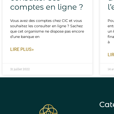
comptes en ligne ?
l
Vous avez des comptes chez CIC et vous
Pou
souhaitez les consulter en ligne ? Sachez
ent
que cet organisme ne dispose pas encore
un 
d’une banque en
fin
à
LIRE PLUS»
LI
31 juillet 2022
14 a
Cat