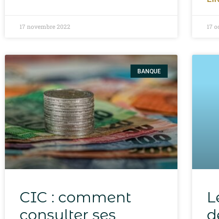
17 novembre 2022
17 o
BANQUE
CIC : comment
L
consulter ses
d