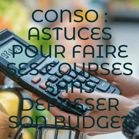
CONSO :
ASTUCES
POUR FAIRE
SES COURSES
SANS
DÉPASSER
SON BUDGET