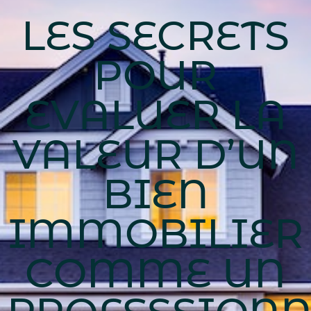
LES SECRETS
POUR
EVALUER LA
VALEUR D’UN
BIEN
IMMOBILIER
COMME UN