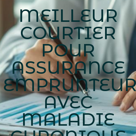
MEILLEUR
COURTIER
POUR
ASSURANCE
EMPRUNTEU
AVEC
MALADIE